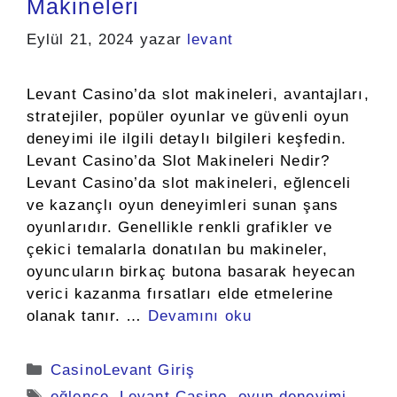
Makineleri
Eylül 21, 2024
yazar
levant
Levant Casino’da slot makineleri, avantajları,
stratejiler, popüler oyunlar ve güvenli oyun
deneyimi ile ilgili detaylı bilgileri keşfedin.
Levant Casino’da Slot Makineleri Nedir?
Levant Casino’da slot makineleri, eğlenceli
ve kazançlı oyun deneyimleri sunan şans
oyunlarıdır. Genellikle renkli grafikler ve
çekici temalarla donatılan bu makineler,
oyuncuların birkaç butona basarak heyecan
verici kazanma fırsatları elde etmelerine
olanak tanır. …
Devamını oku
Kategoriler
CasinoLevant Giriş
Etiketler
eğlence
,
Levant Casino
,
oyun deneyimi
,