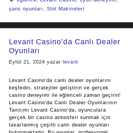
şans oyunları
,
Slot Makineleri
Levant Casino’da Canlı Dealer
Oyunları
Eylül 21, 2024
yazar
levant
Levant Casino’da canlı dealer oyunlarını
keşfedin, stratejiler geliştirin ve gerçek
casino deneyimi ile eğlenceli zaman geçirin!
Levant Casino’da Canlı Dealer Oyunlarının
Tanıtımı Levant Casino’da, oyunculara
gerçek bir casino atmosferi sunmak için
tasarlanmış çeşitli canlı dealer oyunları
bulunmaktadır. Bu oyunlar, profesyonel