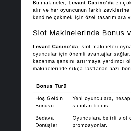
Bu makineler,
Levant Casino’da
en çok
alır ve her oyuncunun farklı zevklerine 
kendine çekmek için özel tasarımlara v
Slot Makinelerinde Bonus 
Levant Casino’da
, slot makineleri oyn
oyuncular için önemli avantajlar sağla
kazanma şansını artırmaya yardımcı ola
makinelerinde sıkça rastlanan bazı bonu
Bonus Türü
Hoş Geldin
Yeni oyunculara, hesap 
Bonusu
sunulan bonus.
Bedava
Oyunculara belirli slot
Dönüşler
promosyonlar.