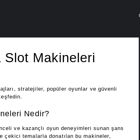
 Slot Makineleri
jları, stratejiler, popüler oyunlar ve güvenli
 keşfedin.
neleri Nedir?
enceli ve kazançlı oyun deneyimleri sunan şans
 ve çekici temalarla donatılan bu makineler,