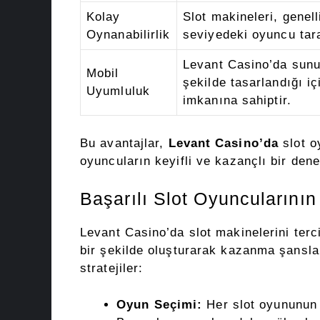
Kolay
Slot makineleri, genell
Oynanabilirlik
seviyedeki oyuncu tara
Levant Casino’da sunul
Mobil
şekilde tasarlandığı i
Uyumluluk
imkanına sahiptir.
Bu avantajlar,
Levant Casino’da
slot o
oyuncuların keyifli ve kazançlı bir den
Başarılı Slot Oyuncularının 
Levant Casino’da slot makinelerini tercih
bir şekilde oluşturarak kazanma şansları
stratejiler:
Oyun Seçimi:
Her slot oyununun f