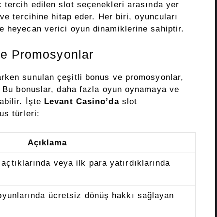
 tercih edilen slot seçenekleri arasında yer
ve tercihine hitap eder. Her biri, oyuncuları
e heyecan verici oyun dinamiklerine sahiptir.
ve Promosyonlar
arken sunulan çeşitli bonus ve promosyonlar,
r. Bu bonuslar, daha fazla oyun oynamaya ve
bilir. İşte
Levant Casino’da
slot
s türleri:
Açıklama
açtıklarında veya ilk para yatırdıklarında
 oyunlarında ücretsiz dönüş hakkı sağlayan