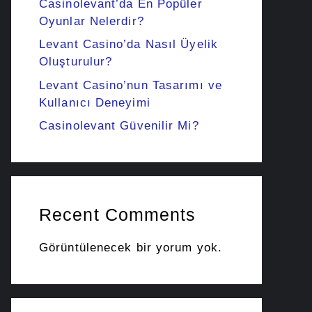
Casinolevant’da En Popüler
Oyunlar Nelerdir?
Levant Casino’da Nasıl Üyelik
Oluşturulur?
Levant Casino’nun Tasarımı ve
Kullanıcı Deneyimi
Casinolevant Güvenilir Mi?
Recent Comments
Görüntülenecek bir yorum yok.