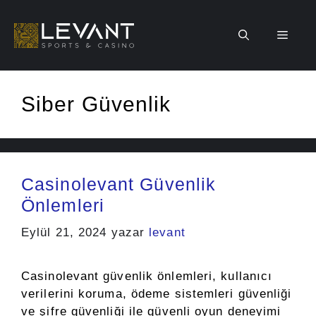
İçeriğe
atla
Men
Siber Güvenlik
Casinolevant Güvenlik
Önlemleri
Eylül 21, 2024
yazar
levant
Casinolevant güvenlik önlemleri, kullanıcı
verilerini koruma, ödeme sistemleri güvenliği
ve şifre güvenliği ile güvenli oyun deneyimi