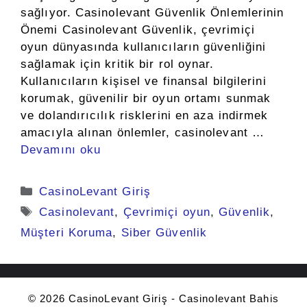
sağlıyor. Casinolevant Güvenlik Önlemlerinin
Önemi Casinolevant Güvenlik, çevrimiçi
oyun dünyasında kullanıcıların güvenliğini
sağlamak için kritik bir rol oynar.
Kullanıcıların kişisel ve finansal bilgilerini
korumak, güvenilir bir oyun ortamı sunmak
ve dolandırıcılık risklerini en aza indirmek
amacıyla alınan önlemler, casinolevant …
Devamını oku
Kategoriler
CasinoLevant Giriş
Etiketler
Casinolevant
,
Çevrimiçi oyun
,
Güvenlik
,
Müşteri Koruma
,
Siber Güvenlik
© 2026 CasinoLevant Giriş - Casinolevant Bahis