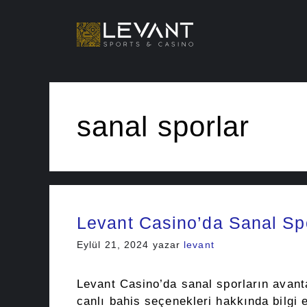
İçeriğe
atla
sanal sporlar
Levant Casino’da Sanal Sp
Eylül 21, 2024
yazar
levant
Levant Casino’da sanal sporların avanta
canlı bahis seçenekleri hakkında bilgi 