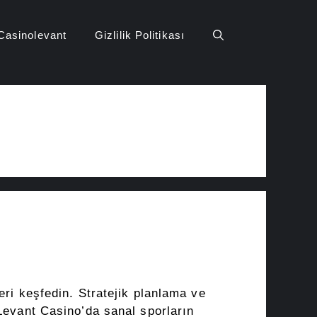
Casinolevant
Gizlilik Politikası
eri keşfedin. Stratejik planlama ve
 Levant Casino’da sanal sporların