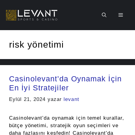
İçeriğe
atla
Men
risk yönetimi
Casinolevant’da Oynamak İçin
En İyi Stratejiler
Eylül 21, 2024
yazar
levant
Casinolevant’da oynamak için temel kurallar,
bütçe yönetimi, stratejik oyun seçimleri ve
daha fazlasını keşfedin! Casinolevant’da